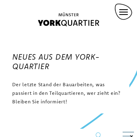
Direkt
DROHNENFLUG
zum
Inhalt
Main
GREMMENDORF ZENTRUM
KASINOPARK
navigation
NEUES AUS DEM YORK-
GARTENWOHNEN
QUARTIER
YORKPARK
PANZERHALLEN
Der letzte Stand der Bauarbeiten, was
VIELFALT LEBEN
passiert in den Teilquartieren, wer zieht ein?
WOHNEN IM EIGENEN HAUS
Bleiben Sie informiert!
AM LANDSCHAFTSPARK YORK