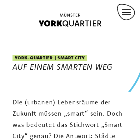
INVESTOR:INNEN
Direkt
PROJEKTBETEILIGTE
zum
Inhalt
ANMIETUNG FÜR VERANSTALTUNGEN
KONVOY-STÜTZPUNKT
Main
DROHNENFLUG
navigation
YORK-QUARTIER | SMART CITY
AUF EINEM SMARTEN WEG
GREMMENDORF ZENTRUM
KASINOPARK
GARTENWOHNEN
YORKPARK
Die (urbanen) Lebensräume der
PANZERHALLEN
Zukunft müssen „smart“ sein. Doch
VIELFALT LEBEN
was bedeutet das Stichwort „Smart
WOHNEN IM EIGENEN HAUS
City“ genau? Die Antwort: Städte