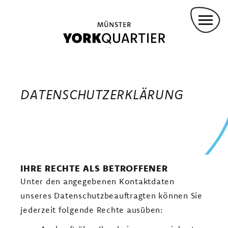
Direkt
ANMIETUNG FÜR VERANSTALTUNGEN
zum
KONVOY-STÜTZPUNKT
Inhalt
DROHNENFLUG
Main
navigation
GREMMENDORF ZENTRUM
DATENSCHUTZERKLÄRUNG
KASINOPARK
GARTENWOHNEN
YORKPARK
PANZERHALLEN
VIELFALT LEBEN
IHRE RECHTE ALS BETROFFENER
Unter den angegebenen Kontaktdaten
WOHNEN IM EIGENEN HAUS
unseres Datenschutzbeauftragten können Sie
AM LANDSCHAFTSPARK YORK
jederzeit folgende Rechte ausüben: