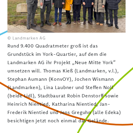
© Landmarken AG
Rund 9.400 Quadratmeter groß ist das
Grundstück im York-Quartier, auf dem die
Landmarken AG ihr Projekt „Neue Mitte York“
umsetzen will. Thomas Kieß (Landmarken, v.l.),
Stephan Aumann (KonvOY), Jochen Wismann
(Landmarken), Lina Laubner und Steffen Noll
(beide Lidl), Stadtbaurat Robin Denstorff sowie
Heinrich Nientied, Katharina Nientied, Jan-
Frederik Nientied und Jens Greguhn (alle Edeka)
besichtigen jetzt noch einmal das Gelände.