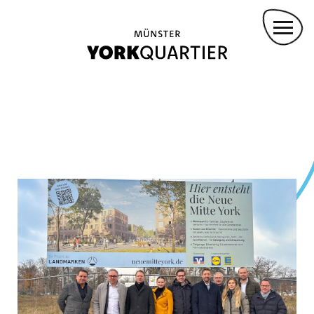
Direkt
PROJEKTBETEILIGTE
zum
ANMIETUNG FÜR VERANSTALTUNGEN
Inhalt
KONVOY-STÜTZPUNKT
DROHNENFLUG
Main
navigation
GREMMENDORF ZENTRUM
KASINOPARK
GARTENWOHNEN
YORKPARK
PANZERHALLEN
VIELFALT LEBEN
WOHNEN IM EIGENEN HAUS
AM LANDSCHAFTSPARK YORK