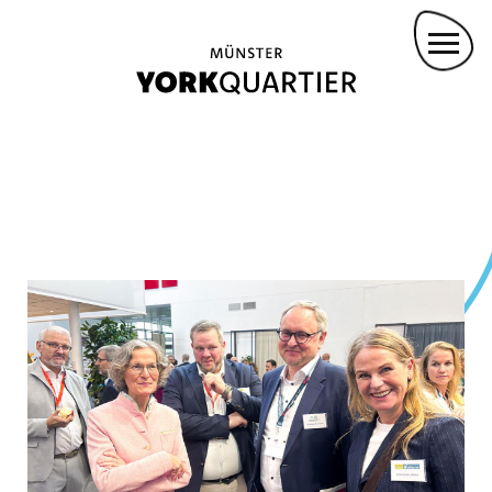
Direkt
PROJEKTBETEILIGTE
zum
ANMIETUNG FÜR VERANSTALTUNGEN
Inhalt
KONVOY-STÜTZPUNKT
DROHNENFLUG
Main
navigation
GREMMENDORF ZENTRUM
KASINOPARK
GARTENWOHNEN
YORKPARK
PANZERHALLEN
VIELFALT LEBEN
WOHNEN IM EIGENEN HAUS
AM LANDSCHAFTSPARK YORK